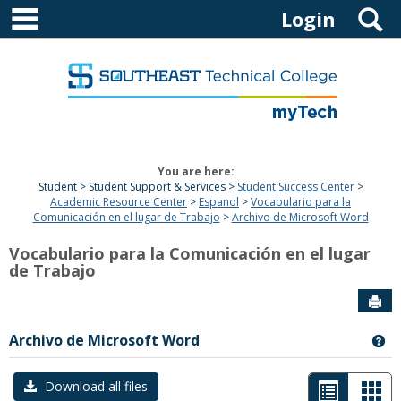
main navigation
Skip
S
Login
to
content
You are here:
Student
Student Support & Services
Student Success Center
Academic Resource Center
Espanol
Vocabulario para la
Comunicación en el lugar de Trabajo
Archivo de Microsoft Word
Vocabulario para la Comunicación en el lugar
de Trabajo
Sen
Archivo de Microsoft Word
Ge
List
Car
Download all files