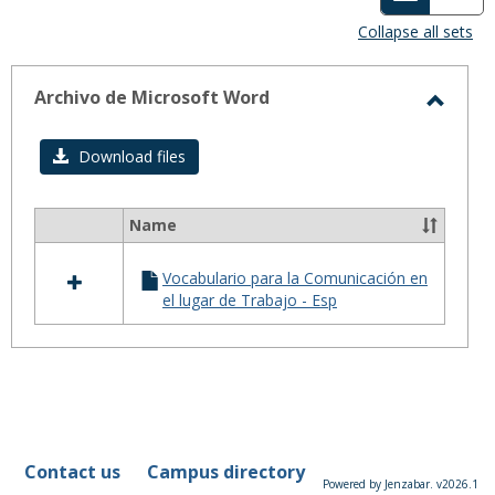
view
vie
Collapse all sets
-
selected
Archivo de Microsoft Word
Toggl
Archiv
Download files
de
Micro
Name
Select
Word
all
Vocabulario para la Comunicación en
resources
el lugar de Trabajo - Esp
in
Archivo
de
Microsoft
Word
Contact us
Campus directory
Powered by Jenzabar. v2026.1