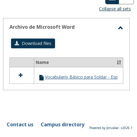
view
vie
Collapse all sets
-
selected
Archivo de Microsoft Word
Toggl
Archiv
Download files
de
Micro
Name
Select
Word
all
Vocabulario Básico para Soldar - Esp
resources
in
Archivo
de
Microsoft
Word
Contact us
Campus directory
Powered by Jenzabar. v2026.1