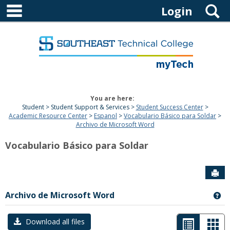
main navigation
Skip
S
Login
to
content
You are here:
Student
Student Support & Services
Student Success Center
Academic Resource Center
Espanol
Vocabulario Básico para Soldar
Archivo de Microsoft Word
Vocabulario Básico para Soldar
Sen
Archivo de Microsoft Word
Ge
List
Car
Download all files